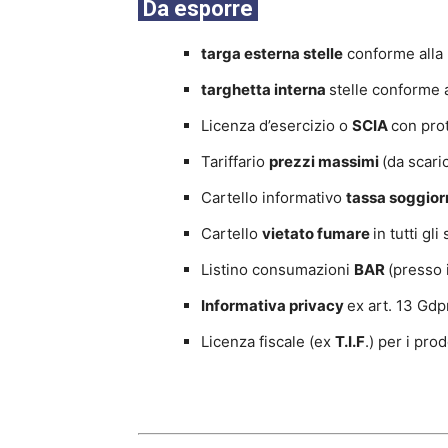
Da esporre
targa esterna
stelle
conforme alla 
targhetta interna
stelle conforme 
Licenza d’esercizio o
SCIA
con prot
Tariffario
prezzi massimi
(da scar
Cartello informativo
tassa soggio
Cartello
vietato fumare
in tutti gl
Listino consumazioni
BAR
(presso 
Informativa privacy
ex art. 13 Gdpr
Licenza fiscale (ex
T.I.F
.) per i prod