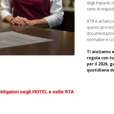
degli impianti, 
serie di requisit
ATR è al fianco
questo processo
documentazione
normative e cons
Ti aiutiamo a
regola con tut
per il 2026, 
quotidiana de
bligatori negli HOTEL e nelle RTA