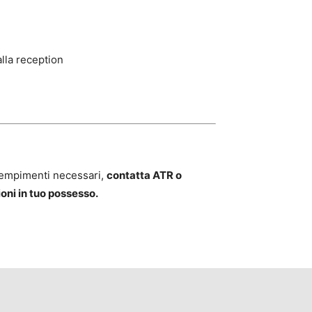
lla reception
adempimenti necessari,
contatta ATR o
ioni in tuo possesso.