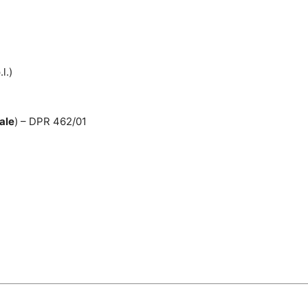
l.)
ale
) – DPR 462/01