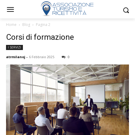
Home
Blog
Pagina 2
Corsi di formazione
I SERVIZI
atrmilanoj
-
6 Febbraio 2025
0